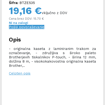
Šifra:
BTZE535
19,16 €
vključno z DDV
Cena brez DDV: 15.70 €
Ni na zalogi
Pošlji povpraševanje
Opis
- originalna kaseta z laminiranim trakom za
označevanje, - združljiva s široko paleto
Brotherjevih tiskalnikov P-touch, - širina 12 mm,
dolžina 8 m, - visokokakovostna originalna kaseta
Brother,..
Celoten opis