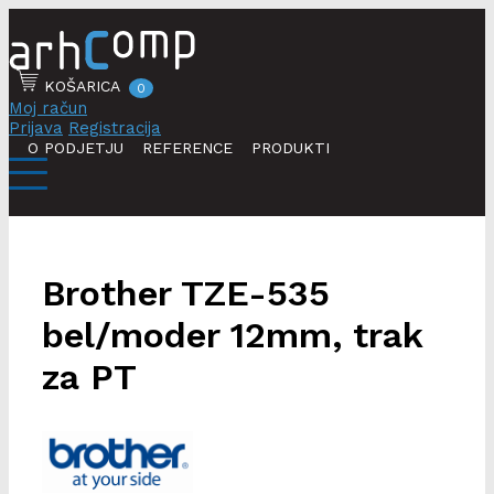
KOŠARICA
0
Moj račun
Prijava
Registracija
O PODJETJU
REFERENCE
PRODUKTI
Brother TZE-535
bel/moder 12mm, trak
za PT