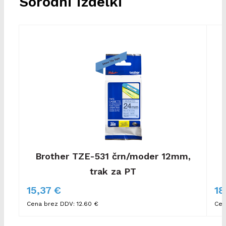
Sorodni izdelki
Brother TZE-531 črn/moder 12mm,
trak za PT
15,37 €
18
Cena brez DDV: 12.60 €
Cen