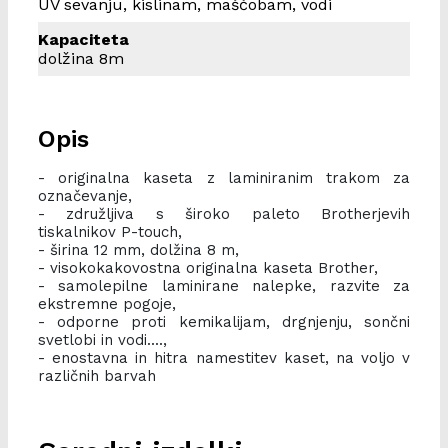
UV sevanju, kislinam, maščobam, vodi
Kapaciteta
dolžina 8m
Opis
- originalna kaseta z laminiranim trakom za
označevanje,
- združljiva s široko paleto Brotherjevih
tiskalnikov P-touch,
- širina 12 mm, dolžina 8 m,
- visokokakovostna originalna kaseta Brother,
- samolepilne laminirane nalepke, razvite za
ekstremne pogoje,
- odporne proti kemikalijam, drgnjenju, sončni
svetlobi in vodi....,
- enostavna in hitra namestitev kaset, na voljo v
različnih barvah