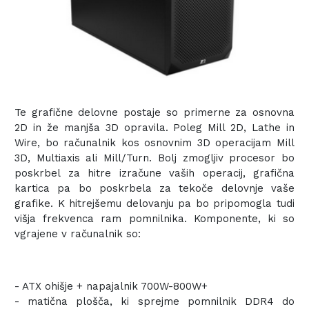
Te grafične delovne postaje so primerne za osnovna
2D in že manjša 3D opravila. Poleg Mill 2D, Lathe in
Wire, bo računalnik kos osnovnim 3D operacijam Mill
3D, Multiaxis ali Mill/Turn. Bolj zmogljiv procesor bo
poskrbel za hitre izračune vaših operacij, grafična
kartica pa bo poskrbela za tekoče delovnje vaše
grafike. K hitrejšemu delovanju pa bo pripomogla tudi
višja frekvenca ram pomnilnika. Komponente, ki so
vgrajene v računalnik so:
- ATX ohišje + napajalnik 700W-800W+
- matična plošča, ki sprejme pomnilnik DDR4 do