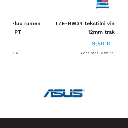
men
TZE-RW34 tekstilni vinsko rdeč/zlat
12mm trak
9,50 €
Cena brez DDV: 7.79 €