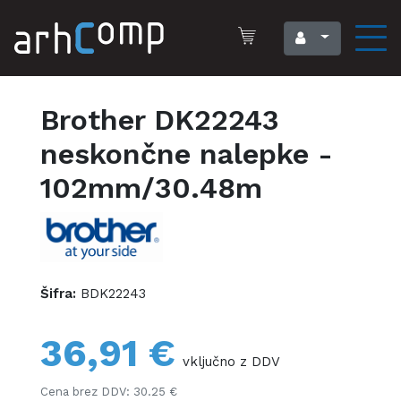
Brother DK22243
neskončne nalepke -
102mm/30.48m
Šifra:
BDK22243
36,91 €
vključno z DDV
Cena brez DDV: 30.25 €