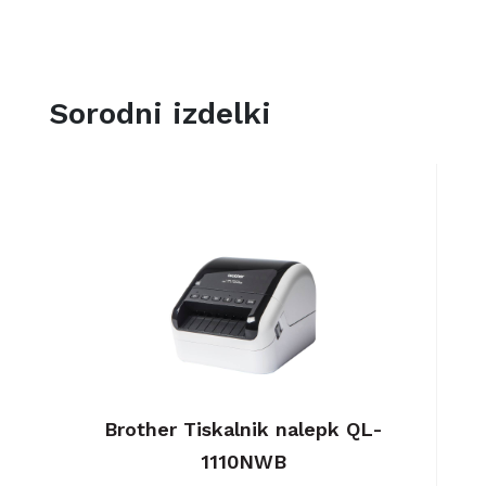
Sorodni izdelki
0c
Brother Tiskalnik nalepk QL-
B
1110NWB