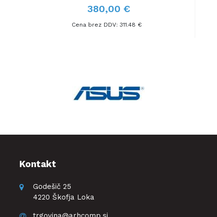
380,00 €
Cena brez DDV: 311.48 €
Kontakt
Godešič 25
4220 Škofja Loka
trgovina@arhcomp.si