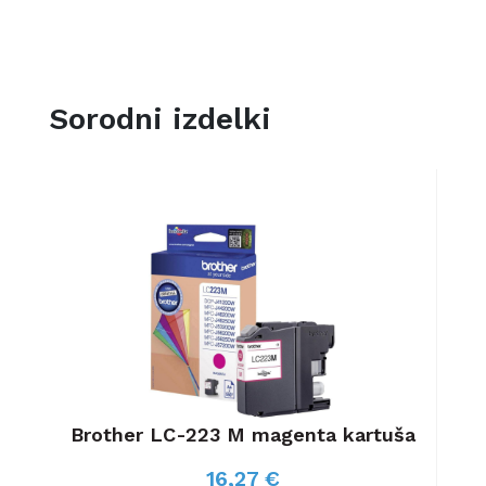
Sorodni izdelki
a
Brother LC-223 M magenta kartuša
Br
16,27 €