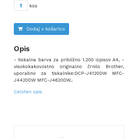
kos
Dodaj v košarico
Opis
- tiskalna barva za približno 1.200 izpisov A4, -
visokokakovostno originalno črnilo Brother,
uporabno za tiskalnike:DCP-J4120DW MFC-
J4420DW MFC-J4620DW..
Celoten opis