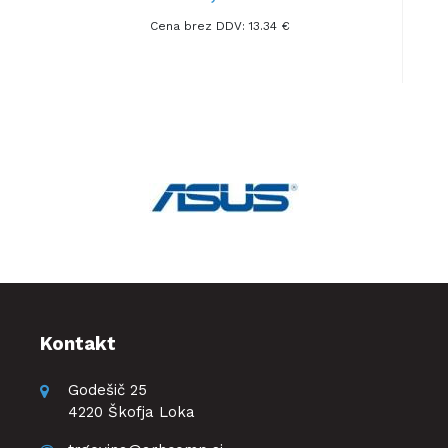
Cena brez DDV: 13.34 €
Kontakt
Godešič 25
4220 Škofja Loka