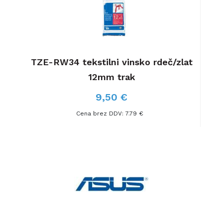
,
TZE-RW34 tekstilni vinsko rdeč/zlat
Bro
12mm trak
9,50 €
Cena brez DDV: 7.79 €