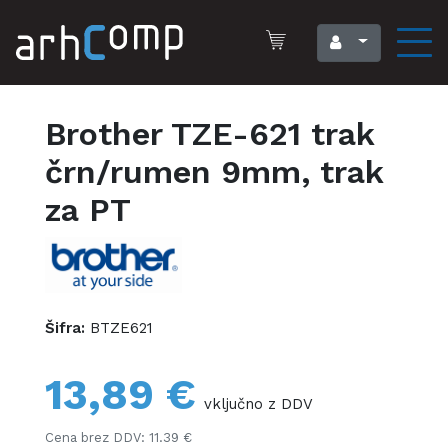
Brother TZE-621 trak
črn/rumen 9mm, trak
za PT
Šifra:
BTZE621
13,89 €
vključno z DDV
Cena brez DDV: 11.39 €