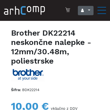
Brother DK22214
neskončne nalepke -
12mm/30.48m,
poliestrske
Šifra:
BDK22214
10,00 €
vključno z DDV