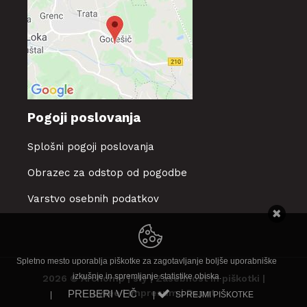
Pogoji poslovanja
Splošni pogoji poslovanja
Obrazec za odstop od pogodbe
Varstvo osebnih podatkov
Spletno mesto uporablja piškotke za zagotavljanje boljše uporabniške
izkušnje in spremljanje statistike obiska.
2026 © Archomp |
sly
|
Zasebnost in piškotki
|
Lytee
|
Impresum
|
Dspot
PREBERI VEČ
|
|
SPREJMI PIŠKOTKE