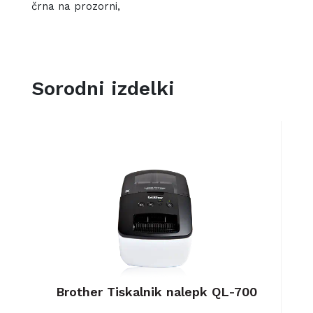
črna na prozorni,
Sorodni izdelki
0W
Brother Tiskalnik nalepk QL-700
B