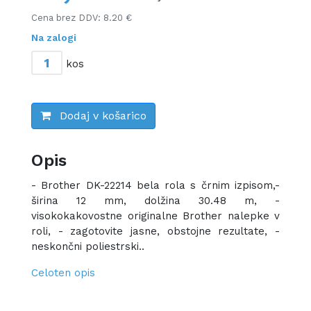
Cena brez DDV: 8.20 €
Na zalogi
kos
Dodaj v košarico
Opis
- Brother DK-22214 bela rola s črnim izpisom,-
širina 12 mm, dolžina 30.48 m, -
visokokakovostne originalne Brother nalepke v
roli, - zagotovite jasne, obstojne rezultate, -
neskončni poliestrski..
Celoten opis