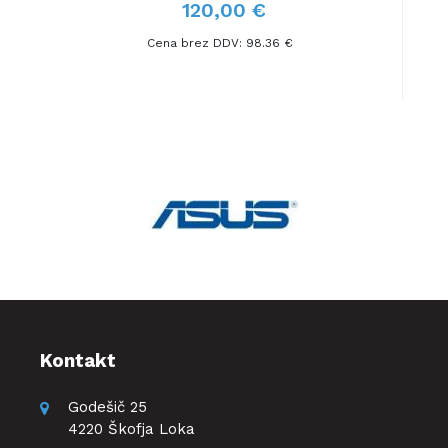
120,00 €
Cena brez DDV: 98.36 €
Kontakt
Godešič 25
4220 Škofja Loka