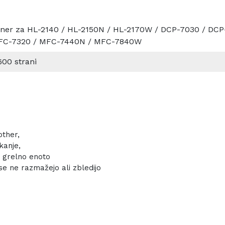
ner za HL-2140 / HL-2150N / HL-2170W / DCP-7030 / DC
FC-7320 / MFC-7440N / MFC-7840W
600 strani
other,
kanje,
o grelno enoto
se ne razmažejo ali zbledijo