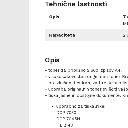
Tehnične lastnosti
Opis
To
M
Kapaciteta
2.
Opis
- toner za približno 2.600 izpisov A4,
- visokokakovosten originalen toner Br
- preizkušen, testiran, za brezkrbno tis
- uporaba originalnih tonerjev ščiti vaš
- tiska jasne in obstojne dokumente, ki 
uporabno za tiskalnike:
DCP 7030
DCP 7045N
HL 2140