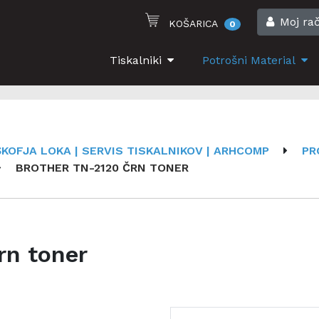
Moj ra
KOŠARICA
0
Tiskalniki
Potrošni Material
KOFJA LOKA | SERVIS TISKALNIKOV | ARHCOMP
PR
BROTHER TN-2120 ČRN TONER
rn toner