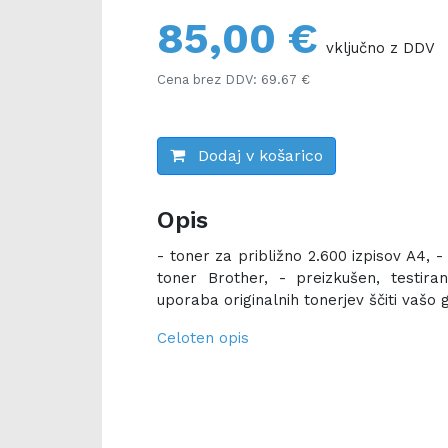
85,00 €
vključno z DDV
Cena brez DDV: 69.67 €
Dodaj v košarico
Opis
- toner za približno 2.600 izpisov A4, 
toner Brother, - preizkušen, testira
uporaba originalnih tonerjev ščiti vašo g
Celoten opis