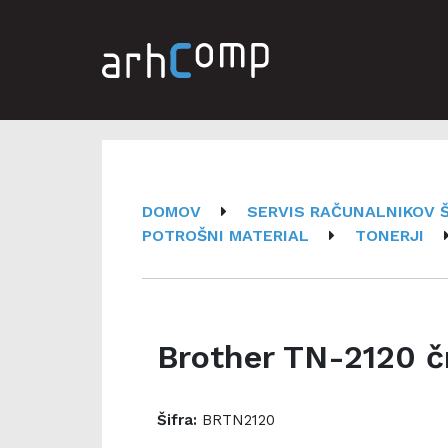
DOMOV
SERVIS RAČUNALNIKOV Š
POTROŠNI MATERIAL
TONERJI
Brother TN-2120 č
Šifra:
BRTN2120