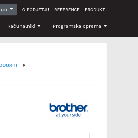
čun
O PODJETJU
REFERENCE
PRODUKTI
Računalniki
Programska oprema
ODUKTI